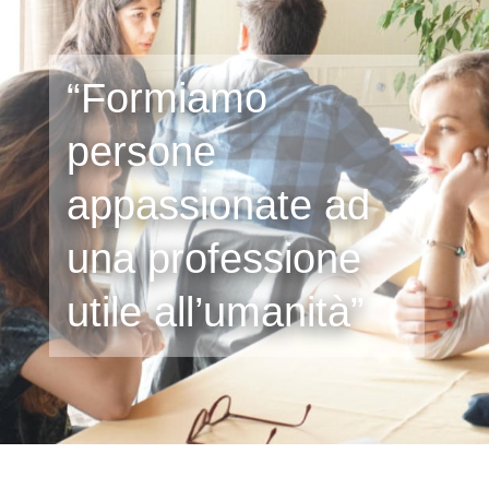
“Formiamo
persone
appassionate ad
una professione
utile all’umanità”